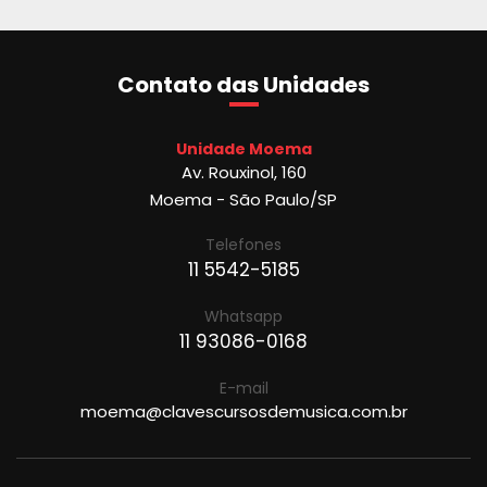
Contato das Unidades
Unidade Moema
Av. Rouxinol, 160
Moema - São Paulo/SP
Telefones
11 5542-5185
Whatsapp
11 93086-0168
E-mail
moema@clavescursosdemusica.com.br