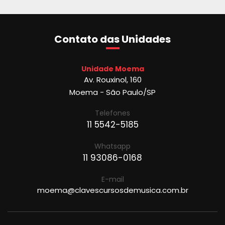
Contato das Unidades
Unidade Moema
Av. Rouxinol, 160
Moema - São Paulo/SP
Telefones
11 5542-5185
Whatsapp
11 93086-0168
E-mail
moema@clavescursosdemusica.com.br